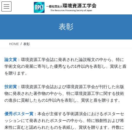
コ
ナ
ン
ビ
テ
ゲ
ン
ー
表彰
ツ
シ
へ
ョ
ス
ン
HOME
表彰
キ
に
ッ
移
プ
動
論文賞
：環境資源工学会誌に発表された論説報文の中から、特に
学術文化の発展に寄与した優秀なもの1件以内を表彰し、賞状と盾
を贈ります。
技術賞
：環境資源工学会誌および環境資源工学会が刊行した出版
物に発表された著作物の中から、特に環境資源工学に関する技術
の進歩に貢献したもの1件以内を表彰し、賞状と盾を贈ります。
優秀ポスター賞
：本会が主催する学術講演会におけるポスターセ
ッションにて発表されたポスターの中から、特に独創性および将
来性に富むと認められたものを表紙し、賞状を贈ります。件数に