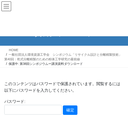
コ
ナ
ン
ビ
テ
ゲ
ン
ー
保護中: 第38回シンポジウムー講演
ツ
シ
資料ダウンロード
へ
ョ
ス
ン
キ
に
HOME
ッ
移
一般社団法人環境資源工学会 シンポジウム「リサイクル設計と分離精製技術」
プ
動
第40回：乾式分離精製のための粉体工学研究の最前線
保護中: 第38回シンポジウムー講演資料ダウンロード
このコンテンツはパスワードで保護されています。閲覧するには
以下にパスワードを入力してください。
パスワード: