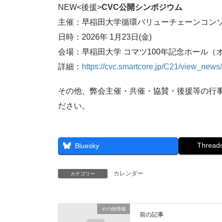
NEW<後援>
CVC公開シンポジウム
主催：早稲田大学循環バリューチェーンコンソ
日時：2026年 1月23日(金)
会場：早稲田大学 コマツ100年記念ホール（
詳細：
https://cvc.smartcore.jp/C21/view_ne
その他、弊会主催・共催・協賛・後援等の
ださい。
Thread
Bluesky
カレンダー
カテゴリー
その他情報
前の記事