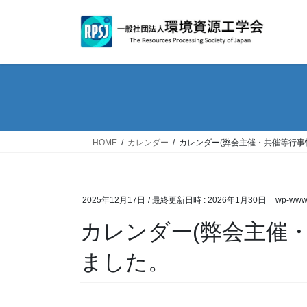
コ
ナ
ン
ビ
テ
ゲ
ン
ー
ツ
シ
へ
ョ
ス
ン
キ
に
ッ
移
HOME
カレンダー
カレンダー(弊会主催・共催等行事
プ
動
2025年12月17日
/ 最終更新日時 :
2026年1月30日
wp-www-
カレンダー(弊会主催
ました。