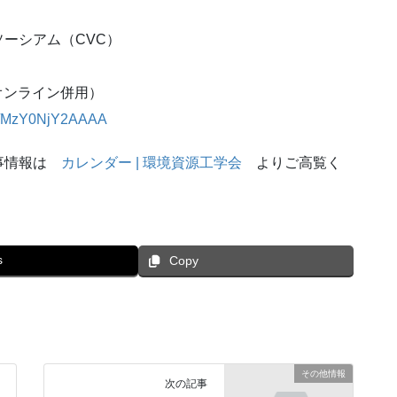
ーシアム（CVC）
オンライン併用）
ws/MzY0NjY2AAA
A
行事情報は
カレンダー | 環境資源工学会
よりご高覧く
s
Copy
その他情報
次の記事